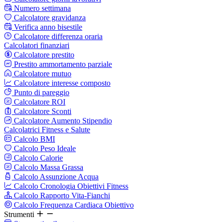
Numero settimana
Calcolatore gravidanza
Verifica anno bisestile
Calcolatore differenza oraria
Calcolatori finanziari
Calcolatore prestito
Prestito ammortamento parziale
Calcolatore mutuo
Calcolatore interesse composto
Punto di pareggio
Calcolatore ROI
Calcolatore Sconti
Calcolatore Aumento Stipendio
Calcolatrici Fitness e Salute
Calcolo BMI
Calcolo Peso Ideale
Calcolo Calorie
Calcolo Massa Grassa
Calcolo Assunzione Acqua
Calcolo Cronologia Obiettivi Fitness
Calcolo Rapporto Vita-Fianchi
Calcolo Frequenza Cardiaca Obiettivo
Strumenti