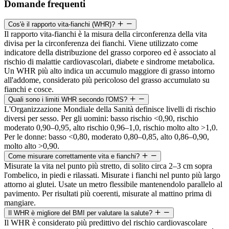
Domande frequenti
Cos'è il rapporto vita-fianchi (WHR)?
Il rapporto vita-fianchi è la misura della circonferenza della vita
divisa per la circonferenza dei fianchi. Viene utilizzato come
indicatore della distribuzione del grasso corporeo ed è associato al
rischio di malattie cardiovascolari, diabete e sindrome metabolica.
Un WHR più alto indica un accumulo maggiore di grasso intorno
all'addome, considerato più pericoloso del grasso accumulato su
fianchi e cosce.
Quali sono i limiti WHR secondo l'OMS?
L'Organizzazione Mondiale della Sanità definisce livelli di rischio
diversi per sesso. Per gli uomini: basso rischio <0,90, rischio
moderato 0,90–0,95, alto rischio 0,96–1,0, rischio molto alto >1,0.
Per le donne: basso <0,80, moderato 0,80–0,85, alto 0,86–0,90,
molto alto >0,90.
Come misurare correttamente vita e fianchi?
Misurate la vita nel punto più stretto, di solito circa 2–3 cm sopra
l'ombelico, in piedi e rilassati. Misurate i fianchi nel punto più largo
attorno ai glutei. Usate un metro flessibile mantenendolo parallelo al
pavimento. Per risultati più coerenti, misurate al mattino prima di
mangiare.
Il WHR è migliore del BMI per valutare la salute?
Il WHR è considerato più predittivo del rischio cardiovascolare