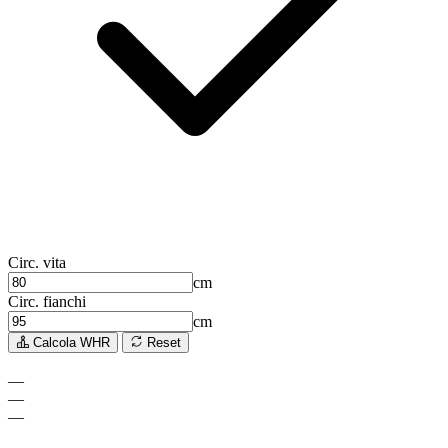
Circ. vita
cm
Circ. fianchi
cm
Calcola WHR
Reset
—
—
—