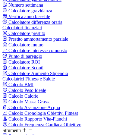
Numero settimana
Calcolatore gravidanza
Verifica anno bisestile
Calcolatore differenza oraria
Calcolatori finanziari
Calcolatore prestito
Prestito ammortamento parziale
Calcolatore mutuo
Calcolatore interesse composto
Punto di pareggio
Calcolatore ROI
Calcolatore Sconti
Calcolatore Aumento Stipendio
Calcolatrici Fitness e Salute
Calcolo BMI
Calcolo Peso Ideale
Calcolo Calorie
Calcolo Massa Grassa
Calcolo Assunzione Acqua
Calcolo Cronologia Obiettivi Fitness
Calcolo Rapporto Vita-Fianchi
Calcolo Frequenza Cardiaca Obiettivo
Strumenti