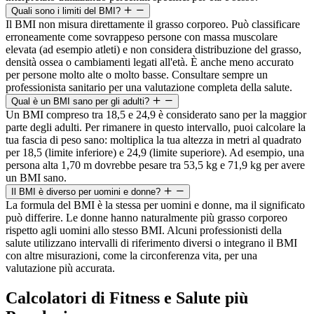
Quali sono i limiti del BMI?
Il BMI non misura direttamente il grasso corporeo. Può classificare
erroneamente come sovrappeso persone con massa muscolare
elevata (ad esempio atleti) e non considera distribuzione del grasso,
densità ossea o cambiamenti legati all'età. È anche meno accurato
per persone molto alte o molto basse. Consultare sempre un
professionista sanitario per una valutazione completa della salute.
Qual è un BMI sano per gli adulti?
Un BMI compreso tra 18,5 e 24,9 è considerato sano per la maggior
parte degli adulti. Per rimanere in questo intervallo, puoi calcolare la
tua fascia di peso sano: moltiplica la tua altezza in metri al quadrato
per 18,5 (limite inferiore) e 24,9 (limite superiore). Ad esempio, una
persona alta 1,70 m dovrebbe pesare tra 53,5 kg e 71,9 kg per avere
un BMI sano.
Il BMI è diverso per uomini e donne?
La formula del BMI è la stessa per uomini e donne, ma il significato
può differire. Le donne hanno naturalmente più grasso corporeo
rispetto agli uomini allo stesso BMI. Alcuni professionisti della
salute utilizzano intervalli di riferimento diversi o integrano il BMI
con altre misurazioni, come la circonferenza vita, per una
valutazione più accurata.
Calcolatori di Fitness e Salute più