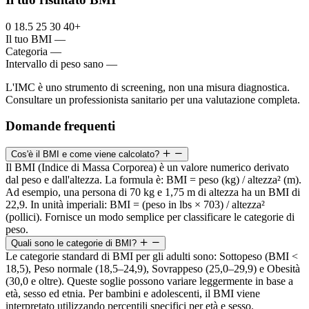
0
18.5
25
30
40+
Il tuo BMI
—
Categoria
—
Intervallo di peso sano
—
L'IMC è uno strumento di screening, non una misura diagnostica.
Consultare un professionista sanitario per una valutazione completa.
Domande frequenti
Cos'è il BMI e come viene calcolato?
Il BMI (Indice di Massa Corporea) è un valore numerico derivato
dal peso e dall'altezza. La formula è: BMI = peso (kg) / altezza² (m).
Ad esempio, una persona di 70 kg e 1,75 m di altezza ha un BMI di
22,9. In unità imperiali: BMI = (peso in lbs × 703) / altezza²
(pollici). Fornisce un modo semplice per classificare le categorie di
peso.
Quali sono le categorie di BMI?
Le categorie standard di BMI per gli adulti sono: Sottopeso (BMI <
18,5), Peso normale (18,5–24,9), Sovrappeso (25,0–29,9) e Obesità
(30,0 e oltre). Queste soglie possono variare leggermente in base a
età, sesso ed etnia. Per bambini e adolescenti, il BMI viene
interpretato utilizzando percentili specifici per età e sesso.