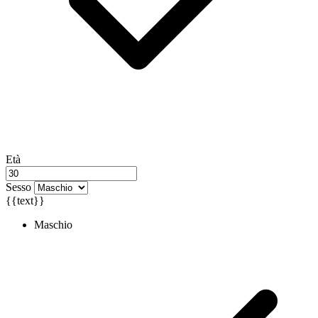
Età
Sesso
{{text}}
Maschio