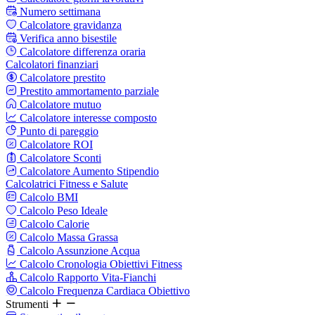
Numero settimana
Calcolatore gravidanza
Verifica anno bisestile
Calcolatore differenza oraria
Calcolatori finanziari
Calcolatore prestito
Prestito ammortamento parziale
Calcolatore mutuo
Calcolatore interesse composto
Punto di pareggio
Calcolatore ROI
Calcolatore Sconti
Calcolatore Aumento Stipendio
Calcolatrici Fitness e Salute
Calcolo BMI
Calcolo Peso Ideale
Calcolo Calorie
Calcolo Massa Grassa
Calcolo Assunzione Acqua
Calcolo Cronologia Obiettivi Fitness
Calcolo Rapporto Vita-Fianchi
Calcolo Frequenza Cardiaca Obiettivo
Strumenti