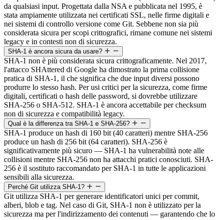
da qualsiasi input. Progettata dalla NSA e pubblicata nel 1995, è
stata ampiamente utilizzata nei certificati SSL, nelle firme digitali e
nei sistemi di controllo versione come Git. Sebbene non sia più
considerata sicura per scopi crittografici, rimane comune nei sistemi
legacy e in contesti non di sicurezza.
SHA-1 è ancora sicura da usare?
SHA-1 non è più considerata sicura crittograficamente. Nel 2017,
l'attacco SHAttered di Google ha dimostrato la prima collisione
pratica di SHA-1, il che significa che due input diversi possono
produrre lo stesso hash. Per usi critici per la sicurezza, come firme
digitali, certificati o hash delle password, si dovrebbe utilizzare
SHA-256 o SHA-512. SHA-1 è ancora accettabile per checksum
non di sicurezza e compatibilità legacy.
Qual è la differenza tra SHA-1 e SHA-256?
SHA-1 produce un hash di 160 bit (40 caratteri) mentre SHA-256
produce un hash di 256 bit (64 caratteri). SHA-256 è
significativamente più sicuro — SHA-1 ha vulnerabilità note alle
collisioni mentre SHA-256 non ha attacchi pratici conosciuti. SHA-
256 è il sostituto raccomandato per SHA-1 in tutte le applicazioni
sensibili alla sicurezza.
Perché Git utilizza SHA-1?
Git utilizza SHA-1 per generare identificatori unici per commit,
alberi, blob e tag. Nel caso di Git, SHA-1 non è utilizzato per la
sicurezza ma per l'indirizzamento dei contenuti — garantendo che lo