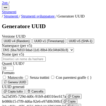
2on
/
•••
Strumenti
/
Strumenti
/
Strumenti sviluppatore
/
Generatore UUID
Generatore UUID
Versione UUID
UUID v4 (Random)
UUID v1 (Timestamp)
UUID v5 (SHA-1)
Namespace (per v5)
Nome (per v5)
Quanti UUID?
Formato
Maiuscolo
Senza trattini
Con parentesi graffe { }
Genera UUID
UUID generati
Copia tutto
Cancella
5a25d595-729d-4d0c-91b9-d40316ec617a
Copia
fe086b15-f7f9-4d6a-92e6-e97d0b39ffcf
Copia