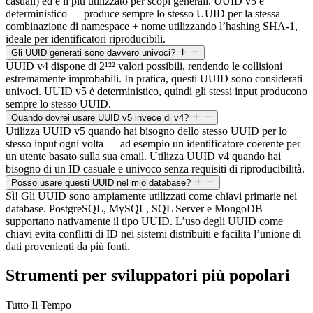
casuali) ed è il più utilizzato per scopi generali. UUID v5 è
deterministico — produce sempre lo stesso UUID per la stessa
combinazione di namespace + nome utilizzando l’hashing SHA-1,
ideale per identificatori riproducibili.
Gli UUID generati sono davvero univoci?
UUID v4 dispone di 2¹²² valori possibili, rendendo le collisioni
estremamente improbabili. In pratica, questi UUID sono considerati
univoci. UUID v5 è deterministico, quindi gli stessi input producono
sempre lo stesso UUID.
Quando dovrei usare UUID v5 invece di v4?
Utilizza UUID v5 quando hai bisogno dello stesso UUID per lo
stesso input ogni volta — ad esempio un identificatore coerente per
un utente basato sulla sua email. Utilizza UUID v4 quando hai
bisogno di un ID casuale e univoco senza requisiti di riproducibilità.
Posso usare questi UUID nel mio database?
Sì! Gli UUID sono ampiamente utilizzati come chiavi primarie nei
database. PostgreSQL, MySQL, SQL Server e MongoDB
supportano nativamente il tipo UUID. L’uso degli UUID come
chiavi evita conflitti di ID nei sistemi distribuiti e facilita l’unione di
dati provenienti da più fonti.
Strumenti per sviluppatori più popolari
Tutto Il Tempo