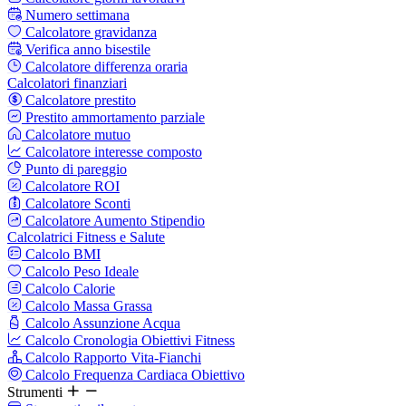
Numero settimana
Calcolatore gravidanza
Verifica anno bisestile
Calcolatore differenza oraria
Calcolatori finanziari
Calcolatore prestito
Prestito ammortamento parziale
Calcolatore mutuo
Calcolatore interesse composto
Punto di pareggio
Calcolatore ROI
Calcolatore Sconti
Calcolatore Aumento Stipendio
Calcolatrici Fitness e Salute
Calcolo BMI
Calcolo Peso Ideale
Calcolo Calorie
Calcolo Massa Grassa
Calcolo Assunzione Acqua
Calcolo Cronologia Obiettivi Fitness
Calcolo Rapporto Vita-Fianchi
Calcolo Frequenza Cardiaca Obiettivo
Strumenti