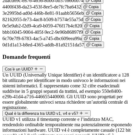
2dacd69c-e876-4656-80b0-bb37f6600b74
Copia
4400f438-da23-453f-8ee5-de7fc7ba6432
Copia
3e2995bd-ad0d-446b-8e81-91aabb5656eb
Copia
82162055-fe73-4ac8-b509-b7574e55a75d
Copia
0e5e9ab2-f2d9-4ca9-b059-476f17b4c820
Copia
bbb16045-9004-405f-9ec2-9e96b86897f9
Copia
6c70e7f9-6783-4ac5-a745-dbc609eea99a
Copia
0d1d1a13-b8ed-4365-addb-81a92151da57
Copia
Domande frequenti
Cos’è un UUID?
Un UUID (Universally Unique Identifier) è un identificatore a 128
bit utilizzato per identificare in modo univoco le informazioni nei
sistemi informatici. È rappresentato come 32 cifre esadecimali
suddivise in 5 gruppi separati da trattini, ad esempio 550e8400-
e29b-41d4-a716-446655440000. Gli UUID sono progettati per
essere globalmente univoci senza richiedere un’autorità centrale di
registrazione.
Qual è la differenza tra UUID v1, v4 e v5?
UUID v1 utilizza il timestamp corrente e l’indirizzo MAC,
rendendolo ordinabile temporalmente ma potenzialmente esponendo
informazioni hardware. UUID v4 è completamente casuale (122 bit