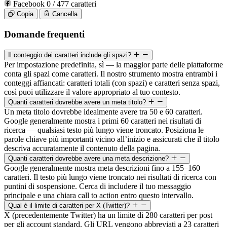
Facebook
0
/ 477 caratteri
Copia
Cancella
Domande frequenti
Il conteggio dei caratteri include gli spazi?
Per impostazione predefinita, sì — la maggior parte delle piattaforme
conta gli spazi come caratteri. Il nostro strumento mostra entrambi i
conteggi affiancati: caratteri totali (con spazi) e caratteri senza spazi,
così puoi utilizzare il valore appropriato al tuo contesto.
Quanti caratteri dovrebbe avere un meta titolo?
Un meta titolo dovrebbe idealmente avere tra 50 e 60 caratteri.
Google generalmente mostra i primi 60 caratteri nei risultati di
ricerca — qualsiasi testo più lungo viene troncato. Posiziona le
parole chiave più importanti vicino all’inizio e assicurati che il titolo
descriva accuratamente il contenuto della pagina.
Quanti caratteri dovrebbe avere una meta descrizione?
Google generalmente mostra meta descrizioni fino a 155–160
caratteri. Il testo più lungo viene troncato nei risultati di ricerca con
puntini di sospensione. Cerca di includere il tuo messaggio
principale e una chiara call to action entro questo intervallo.
Qual è il limite di caratteri per X (Twitter)?
X (precedentemente Twitter) ha un limite di 280 caratteri per post
per gli account standard. Gli URL vengono abbreviati a 23 caratteri