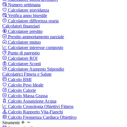
Numero settimana
Calcolatore gravidanza
Verifica anno bisestile
Calcolatore differenza oraria
Calcolatori finanziari
Calcolatore prestito
Prestito ammortamento parziale
Calcolatore mutuo
Calcolatore interesse composto
Punto di pareggio
Calcolatore ROI
Calcolatore Sconti
Calcolatore Aumento Stipendio
Calcolatrici Fitness e Salute
Calcolo BMI
Calcolo Peso Ideale
Calcolo Calorie
Calcolo Massa Grassa
Calcolo Assunzione Acqua
Calcolo Cronologia Obiettivi Fitness
Calcolo Rapporto Vita-Fianchi
Calcolo Frequenza Cardiaca Obiettivo
Strumenti