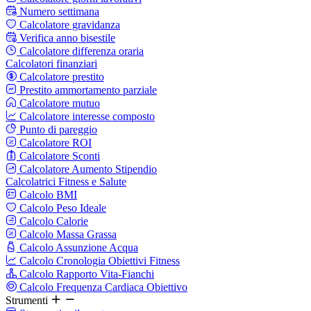
Numero settimana
Calcolatore gravidanza
Verifica anno bisestile
Calcolatore differenza oraria
Calcolatori finanziari
Calcolatore prestito
Prestito ammortamento parziale
Calcolatore mutuo
Calcolatore interesse composto
Punto di pareggio
Calcolatore ROI
Calcolatore Sconti
Calcolatore Aumento Stipendio
Calcolatrici Fitness e Salute
Calcolo BMI
Calcolo Peso Ideale
Calcolo Calorie
Calcolo Massa Grassa
Calcolo Assunzione Acqua
Calcolo Cronologia Obiettivi Fitness
Calcolo Rapporto Vita-Fianchi
Calcolo Frequenza Cardiaca Obiettivo
Strumenti