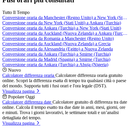
Fusi orari più consultati
Tutto Il Tempo
Conversione oraria da Manchester (Regno Unito) a New York (Stati Uniti)
Conversione oraria da New York (Stati Uniti) a Ankara (Turchia)
Conversione oraria da Ankara (Turchia) a New York (Stati Uniti)
Conversione oraria da Auckland (Nuova Zelanda) a Ankara (Turchia)
Conversione oraria da Romania a Manchester (Regno Unito)
Conversione oraria da Auckland (Nuova Zelanda) a Grecia
Conversione oraria da Alessandria (Egitto) a Nuova Zelanda
Conversione oraria da Ankara (Turchia) a Smirne (Turchia)
Conversione oraria da Madrid (Spagna) a Smirne (Turchia)
Conversione oraria da Ankara (Turchia) a Abuja (Nigeria)
Nuovo
Calcolatore differenza oraria
Calcolatore differenza oraria gratuito
online. Scopri la differenza esatta di tempo tra qualsiasi città o paese
del mondo. Supporta tutti i fusi orari e l'ora legale (DST).
Visualizza pagina
Popolare Oggi
Calcolatore differenza date
Calcolatore gratuito di differenza tra date
online. Calcola il tempo esatto tra due date in anni, mesi, giorni, ore
e minuti. Trova i giorni lavorativi, le settimane totali e un’analisi
dettagliata del tempo.
Visualizza pagina