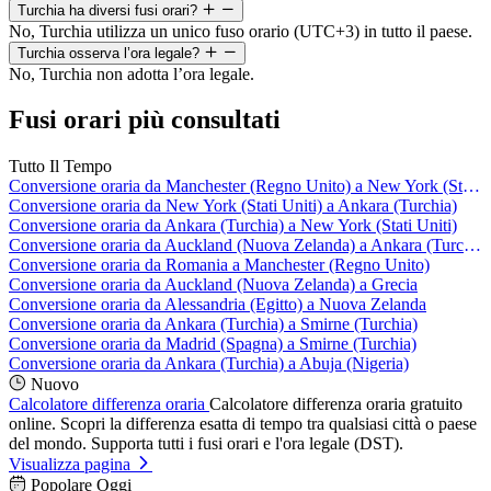
Turchia ha diversi fusi orari?
No, Turchia utilizza un unico fuso orario (UTC+3) in tutto il paese.
Turchia osserva l’ora legale?
No, Turchia non adotta l’ora legale.
Fusi orari più consultati
Tutto Il Tempo
Conversione oraria da Manchester (Regno Unito) a New York (Stati Uniti)
Conversione oraria da New York (Stati Uniti) a Ankara (Turchia)
Conversione oraria da Ankara (Turchia) a New York (Stati Uniti)
Conversione oraria da Auckland (Nuova Zelanda) a Ankara (Turchia)
Conversione oraria da Romania a Manchester (Regno Unito)
Conversione oraria da Auckland (Nuova Zelanda) a Grecia
Conversione oraria da Alessandria (Egitto) a Nuova Zelanda
Conversione oraria da Ankara (Turchia) a Smirne (Turchia)
Conversione oraria da Madrid (Spagna) a Smirne (Turchia)
Conversione oraria da Ankara (Turchia) a Abuja (Nigeria)
Nuovo
Calcolatore differenza oraria
Calcolatore differenza oraria gratuito
online. Scopri la differenza esatta di tempo tra qualsiasi città o paese
del mondo. Supporta tutti i fusi orari e l'ora legale (DST).
Visualizza pagina
Popolare Oggi