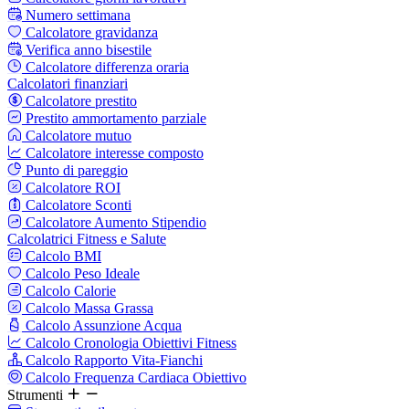
Numero settimana
Calcolatore gravidanza
Verifica anno bisestile
Calcolatore differenza oraria
Calcolatori finanziari
Calcolatore prestito
Prestito ammortamento parziale
Calcolatore mutuo
Calcolatore interesse composto
Punto di pareggio
Calcolatore ROI
Calcolatore Sconti
Calcolatore Aumento Stipendio
Calcolatrici Fitness e Salute
Calcolo BMI
Calcolo Peso Ideale
Calcolo Calorie
Calcolo Massa Grassa
Calcolo Assunzione Acqua
Calcolo Cronologia Obiettivi Fitness
Calcolo Rapporto Vita-Fianchi
Calcolo Frequenza Cardiaca Obiettivo
Strumenti