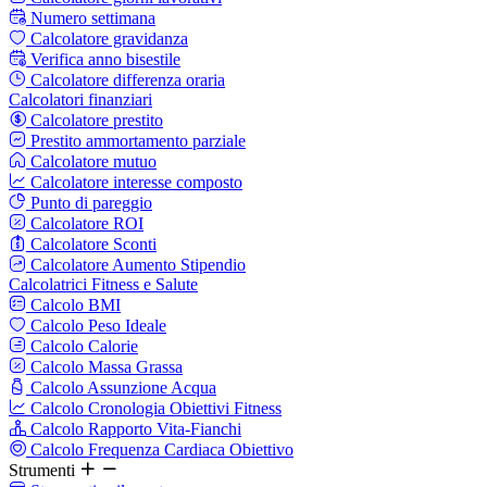
Numero settimana
Calcolatore gravidanza
Verifica anno bisestile
Calcolatore differenza oraria
Calcolatori finanziari
Calcolatore prestito
Prestito ammortamento parziale
Calcolatore mutuo
Calcolatore interesse composto
Punto di pareggio
Calcolatore ROI
Calcolatore Sconti
Calcolatore Aumento Stipendio
Calcolatrici Fitness e Salute
Calcolo BMI
Calcolo Peso Ideale
Calcolo Calorie
Calcolo Massa Grassa
Calcolo Assunzione Acqua
Calcolo Cronologia Obiettivi Fitness
Calcolo Rapporto Vita-Fianchi
Calcolo Frequenza Cardiaca Obiettivo
Strumenti