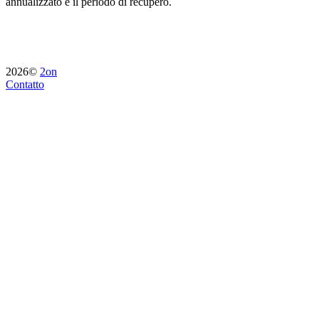
annualizzato e il periodo di recupero.
2026©
2on
Contatto