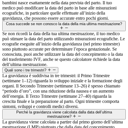
bambini nasce esattamente nella data prevista del parto. Il tuo
medico può modificare la data del parto in base alle misurazioni
ecografiche, in particolare quelle effettuate all’inizio della
gravidanza, che possono essere accurate entro pochi giorni.
Cosa succede se non conosco la data della mia ultima mestruazione?
Se non ricordi la data della tua ultima mestruazione, il tuo medico
può stimare la data del parto utilizzando misurazioni ecografiche. Le
ecografie eseguite all’inizio della gravidanza (nel primo trimestre)
sono piuttosto accurate per determinare l’epoca gestazionale. Se
conosciuta, puoi anche utilizzare la data del concepimento o la data
del trasferimento IVF, anche se questo calcolatore richiede la data
dell’ultima mestruazione.
Quali sono i tre trimestri?
La gravidanza è suddivisa in tre trimestri: il Primo Trimestre
(settimane 1–12) riguarda lo sviluppo iniziale e la formazione degli
organi. Il Secondo Trimestre (settimane 13–26) è spesso chiamato
“periodo d’oro”, con una riduzione della nausea e un aumento
dell’energia. Il Terzo Trimestre (settimane 27–40) riguarda la
crescita finale e la preparazione al parto. Ogni trimestre comporta
sintomi, sviluppi e controlli medici diversi.
Perché la gravidanza viene calcolata dalla data dell’ultima
mestruazione?
La gravidanza viene calcolata a partire dal primo giorno dell’ultima
mestruazione (LMP) piuttosto che dalla data del concepimento,